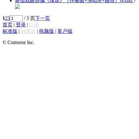
莆仙戏曲选编《採花》（伴奏曲+演唱带+曲谱）
fjchild
7
1
2
3
/ 3 页
下一页
首页
|
登录
|
注册
标准版
|
触屏版
|
电脑版
|
客户端
© Comsenz Inc.